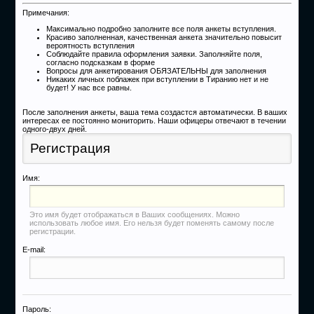
Примечания:
Максимально подробно заполните все поля анкеты вступления.
Красиво заполненная, качественная анкета значительно повысит
вероятность вступления
Соблюдайте правила оформления заявки. Заполняйте поля,
согласно подсказкам в форме
Вопросы для анкетирования ОБЯЗАТЕЛЬНЫ для заполнения
Никаких личных поблажек при вступлении в Тиранию нет и не
будет! У нас все равны.
После заполнения анкеты, ваша тема создастся автоматически. В ваших
интересах ее постоянно мониторить. Наши офицеры отвечают в течении
одного-двух дней.
Регистрация
Имя:
Это имя будет отображаться в Ваших сообщениях. Можно
использовать любое имя. Его нельзя будет поменять самому после
регистрации.
E-mail:
Пароль: