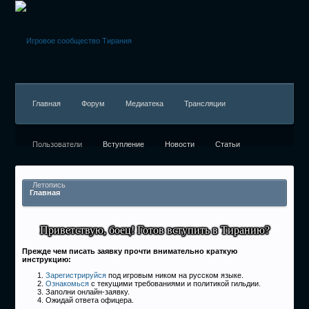
Главная
Форум
Медиатека
Трансляции
Пользователи
Вступление
Новости
Статьи
Летопись
Главная
Приветствую, боец! Готов вступить в Тиранию?
Прежде чем писать заявку прочти внимательно краткую
инструкцию:
Зарегистрируйся
под игровым ником на русском языке.
Ознакомься
с текущими требованиями и политикой гильдии.
Заполни онлайн-заявку.
Ожидай ответа офицера.