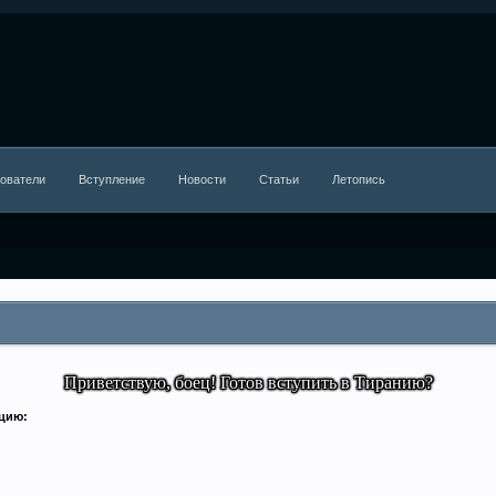
ователи
Вступление
Новости
Статьи
Летопись
Приветствую, боец! Готов вступить в Тиранию?
кцию: